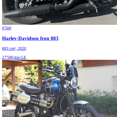
6'500
Harley-Davidson Iron 883
883 cm³, 2020
27'500 km
GE