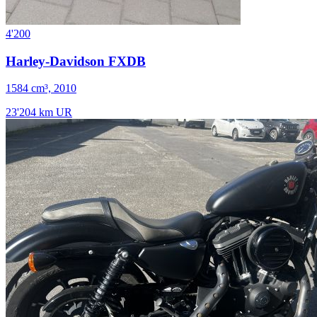
4'200
Harley-Davidson FXDB
1584 cm³, 2010
23'204 km
UR