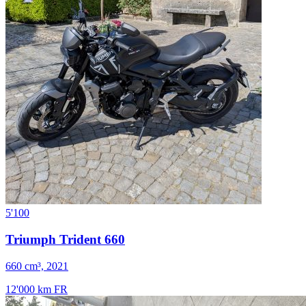
5'100
Triumph Trident 660
660 cm³, 2021
12'000 km
FR