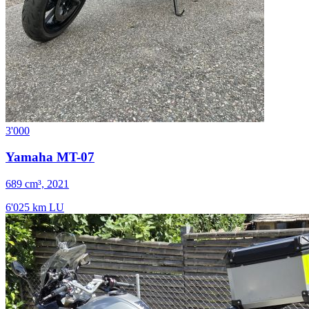
3'000
Yamaha MT-07
689 cm³, 2021
6'025 km
LU