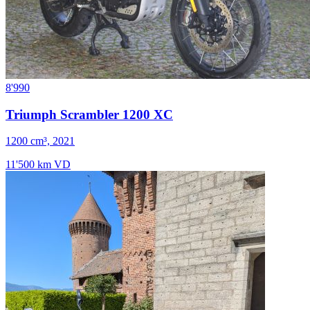
8'990
Triumph Scrambler 1200 XC
1200 cm³, 2021
11'500 km
VD