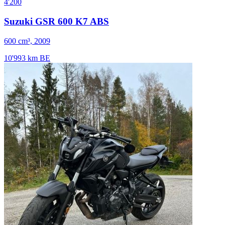
4'200
Suzuki GSR 600 K7 ABS
600 cm³, 2009
10'993 km
BE