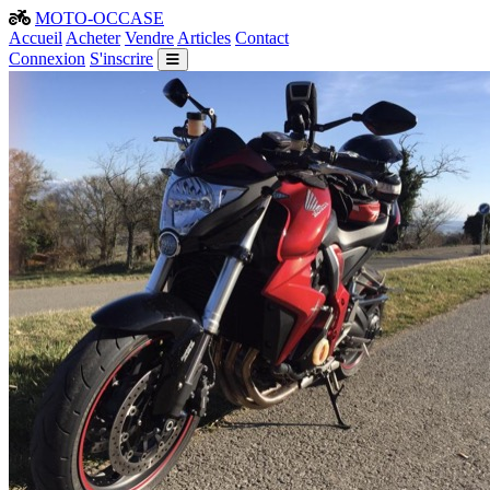
MOTO-OCCASE
Accueil
Acheter
Vendre
Articles
Contact
Connexion
S'inscrire