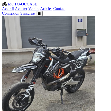
MOTO-OCCASE
Accueil
Acheter
Vendre
Articles
Contact
Connexion
S'inscrire