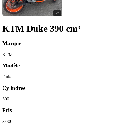
3/3
KTM Duke 390 cm³
Marque
KTM
Modèle
Duke
Cylindrée
390
Prix
3'000