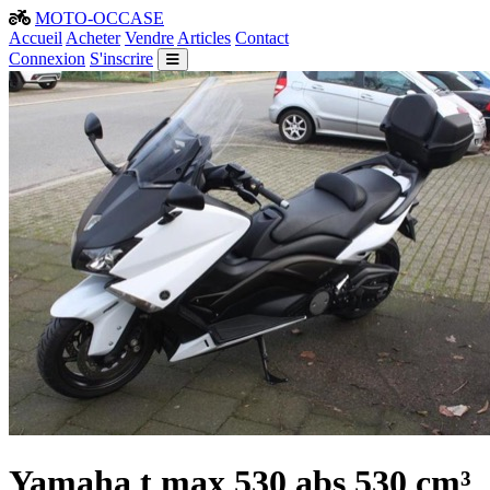
MOTO-OCCASE
Accueil
Acheter
Vendre
Articles
Contact
Connexion
S'inscrire
Yamaha t max 530 abs 530 cm³