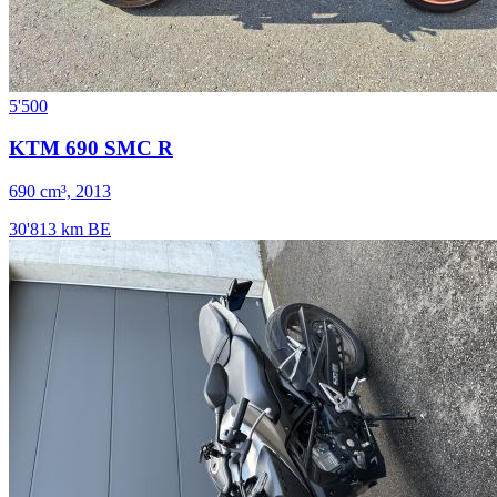
5'500
KTM 690 SMC R
690 cm³, 2013
30'813 km
BE