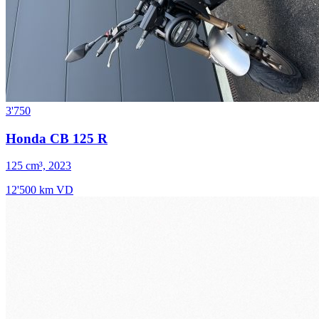
3'750
Honda CB 125 R
125 cm³, 2023
12'500 km
VD