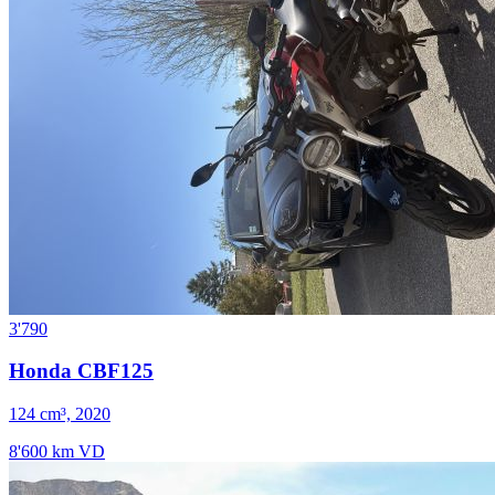
3'790
Honda CBF125
124 cm³, 2020
8'600 km
VD