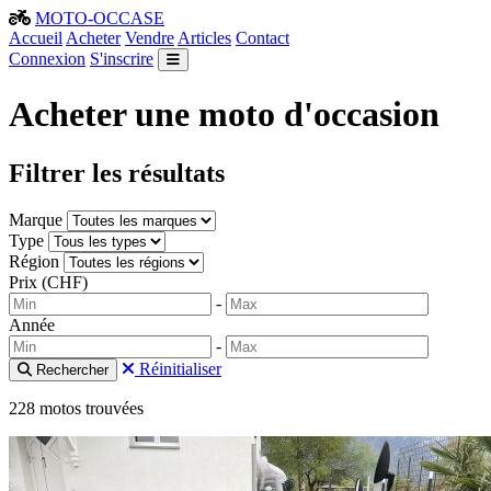
MOTO-OCCASE
Accueil
Acheter
Vendre
Articles
Contact
Connexion
S'inscrire
Acheter une moto d'occasion
Filtrer les résultats
Marque
Type
Région
Prix (CHF)
-
Année
-
Réinitialiser
Rechercher
228 motos trouvées