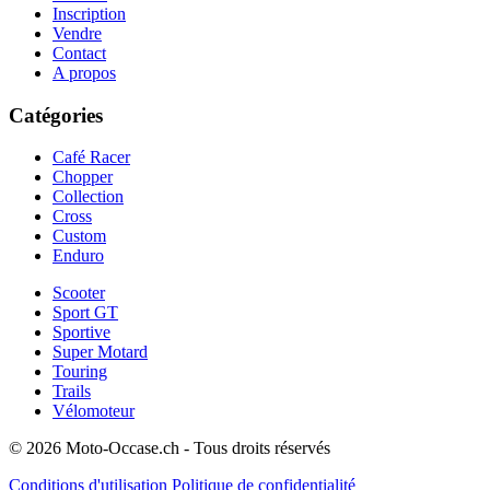
Inscription
Vendre
Contact
A propos
Catégories
Café Racer
Chopper
Collection
Cross
Custom
Enduro
Scooter
Sport GT
Sportive
Super Motard
Touring
Trails
Vélomoteur
© 2026 Moto-Occase.ch - Tous droits réservés
Conditions d'utilisation
Politique de confidentialité