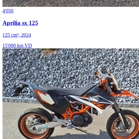
4'050
Aprilia sx 125
125 cm³, 2024
15'000 km
VD