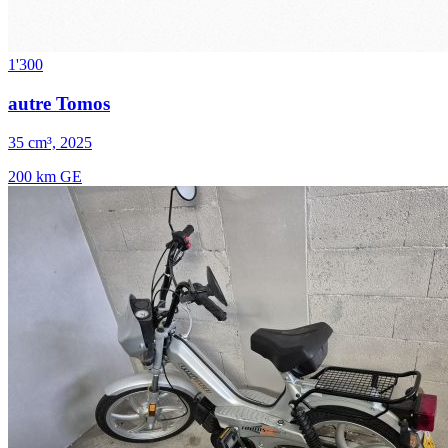
1'300
autre Tomos
35 cm³, 2025
200 km
GE