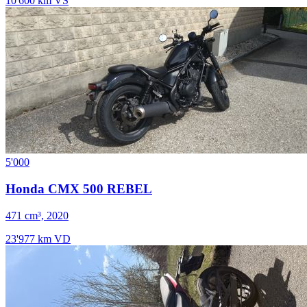
10'600 km
VS
5'000
Honda CMX 500 REBEL
471 cm³, 2020
23'977 km
VD