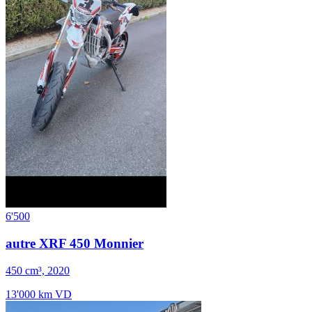
6'500
autre XRF 450 Monnier
450 cm³, 2020
13'000 km
VD